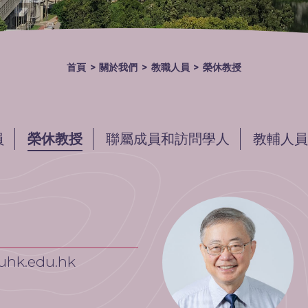
首頁
>
關於我們
>
教職人員
>
榮休教授
員
榮休教授
聯屬成員和訪問學人
教輔人員
hk.edu.hk