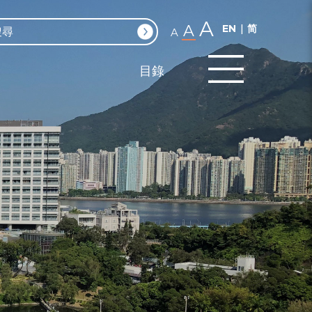
A
A
EN
简
A
目錄