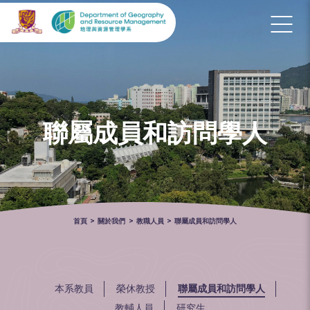
聯屬成員和訪問學人
首頁
>
關於我們
>
教職人員
>
聯屬成員和訪問學人
本系教員
榮休教授
聯屬成員和訪問學人
教輔人員
研究生