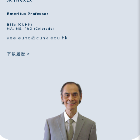
Emeritus Professor
BSSc (CUHK)
MA, MS, PhD (Colorado)
yeeleung@cuhk.edu.hk
下載履歴 >