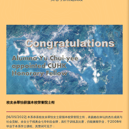
校友余翠怡获颁本校荣誉院士衔
[16/05/2022] 本系恭喜校友余翠怡女士获颁本校荣誉院士衔，表扬她在体坛的杰出成就与
社会贡献。余女士于残奥会七夺剑击金牌，虽忙于训练及比赛，仍能兼顾学业，于2008年
毕业于本系学士课程。其赞词可见于：