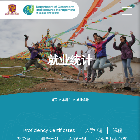
就业统计
首页
>
本科生
>
就业统计
Proficiency Certificates
入学申请
课程
奖学金
师承计划
实习计划
学生及校友分享