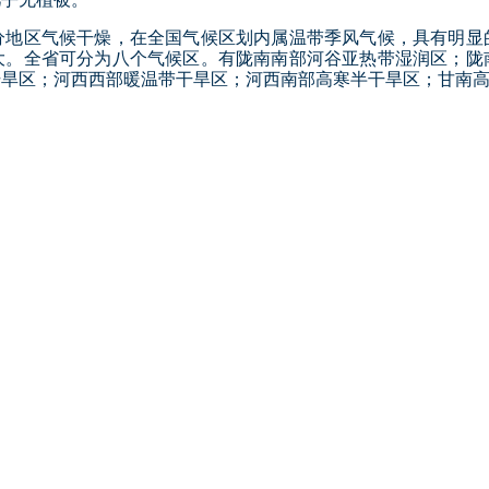
分地区气候干燥，在全国气候区划内属温带季风气候，具有明显
大。全省可分为八个气候区。有陇南南部河谷亚热带湿润区；陇
干旱区；河西西部暖温带干旱区；河西南部高寒半干旱区；甘南