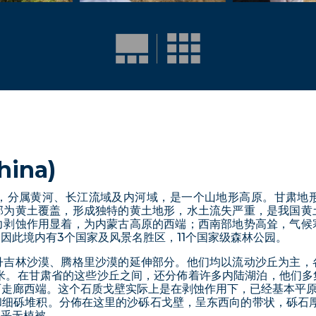
hina)
，分属黄河、长江流域及内河域，是一个山地形高原。甘肃地
部为黄土覆盖，形成独特的黄土地形，水土流失严重，是我国黄
力剥蚀作用显着，为内蒙古高原的西端；西南部地势高耸，气候
因此境内有3个国家及风景名胜区，11个国家级森林公园。
丹吉林沙漠、腾格里沙漠的延伸部分。他们均以流动沙丘为主，
500米。在甘肃省的这些沙丘之间，还分佈着许多内陆湖泊，他们
走廊西端。这个石质戈壁实际上是在剥蚀作用下，已经基本平原化
和细砾堆积。分佈在这里的沙砾石戈壁，呈东西向的带状，砾石厚
几乎无植被。