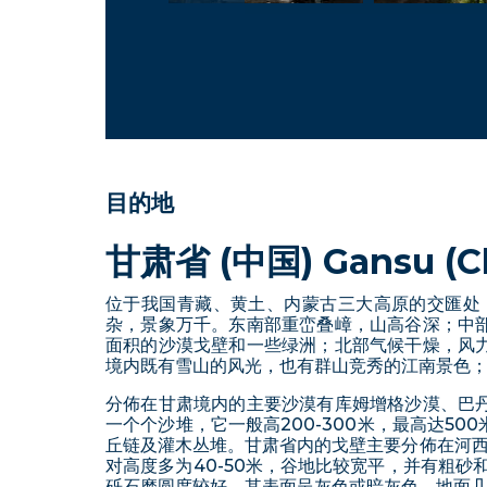
目的地
甘肃省 (中国) Gansu (C
位于我国青藏、黄土、内蒙古三大高原的交匯处
杂，景象万千。东南部重峦叠嶂，山高谷深；中
面积的沙漠戈壁和一些绿洲；北部气候干燥，风
境内既有雪山的风光，也有群山竞秀的江南景色；
分佈在甘肃境内的主要沙漠有库姆增格沙漠、巴
一个个沙堆，它一般高200-300米，最高达
丘链及灌木丛堆。甘肃省内的戈壁主要分佈在河西
对高度多为40-50米，谷地比较宽平，并有粗砂
砾石磨圆度较好，其表面呈灰色或暗灰色，地面