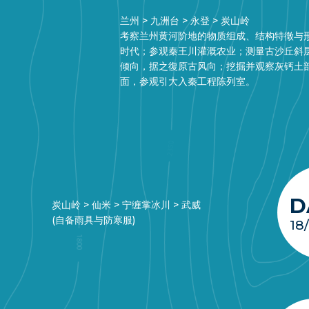
兰州 > 九洲台 > 永登 > 炭山岭
考察兰州黄河阶地的物质组成、结构特徵与
时代；参观秦王川灌溉农业；测量古沙丘斜
倾向，据之復原古风向；挖掘并观察灰钙土
面，参观引大入秦工程陈列室。
D
炭山岭 > 仙米 > 宁缠掌冰川 > 武威
(自备雨具与防寒服)
18