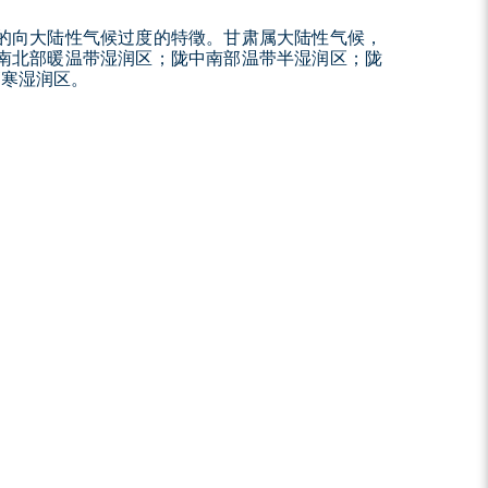
的向大陆性气候过度的特徵。甘肃属大陆性气候，
南北部暖温带湿润区；陇中南部温带半湿润区；陇
高寒湿润区。