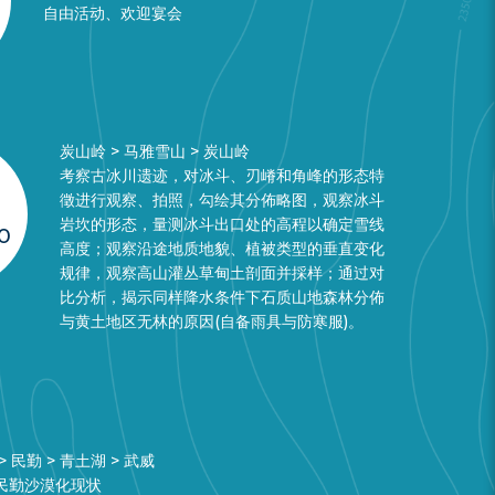
自由活动、欢迎宴会
炭山岭 > 马雅雪山 > 炭山岭
考察古冰川遗迹，对冰斗、刃嵴和角峰的形态特
徵进行观察、拍照，勾绘其分佈略图，观察冰斗
岩坎的形态，量测冰斗出口处的高程以确定雪线
0
高度；观察沿途地质地貌、植被类型的垂直变化
规律，观察高山灌丛草甸土剖面并採样；通过对
比分析，揭示同样降水条件下石质山地森林分佈
与黄土地区无林的原因(自备雨具与防寒服)。
> 民勤 > 青土湖 > 武威
民勤沙漠化现状